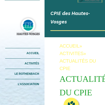
R
CPIE des Hautes-
Vosges
ACCUEIL
»
Menu principal
ACTIVITES
»
ACCUEIL
ALLER AU CONTENU
ALLER AU CONTENU
PRINCIPAL
SECONDAIRE
ACTUALITÉS DU
ACTIVITÉS
CPIE
LE ROTHENBACH
ACTUALIT
L’ASSOCIATION
DU CPIE