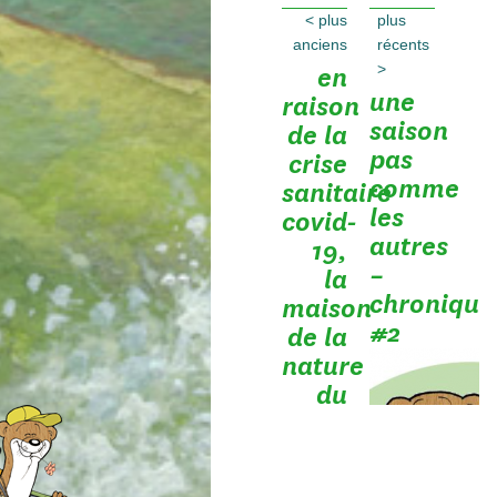
<
plus
plus
anciens
récents
>
en
une
raison
saison
de la
pas
crise
comme
sanitaire
les
covid-
autres
19,
–
la
chronique
maison
#2
de la
nature
du
rothenbach
est
fermée