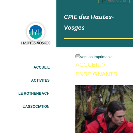
R
CPIE des Hautes-
Vosges
version imprimable
ACCUEIL
>
Menu principal
ACCUEIL
ALLER AU CONTENU
ALLER AU CONTENU
ENSEIGNANTS
PRINCIPAL
SECONDAIRE
ACTIVITÉS
LE ROTHENBACH
L’ASSOCIATION