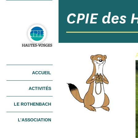
CPIE des 
Menu principal
ACCUEIL
ALLER AU
ALLER AU
CONTENU
CONTENU
PRINCIPAL
SECONDAIRE
ACTIVITÉS
LE ROTHENBACH
L’ASSOCIATION