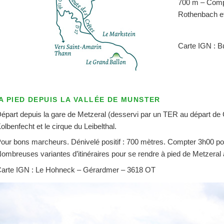
700 m – Comp
Rothenbach et 
Carte IGN : 
A PIED DEPUIS LA VALLÉE DE MUNSTER
épart depuis la gare de Metzeral (desservi par un TER au départ de 
olbenfecht et le cirque du Leibelthal.
our bons marcheurs. Dénivelé positif : 700 mètres. Compter 3h00 pour l
ombreuses variantes d’itinéraires pour se rendre à pied de Metzera
arte IGN : Le Hohneck – Gérardmer – 3618 OT