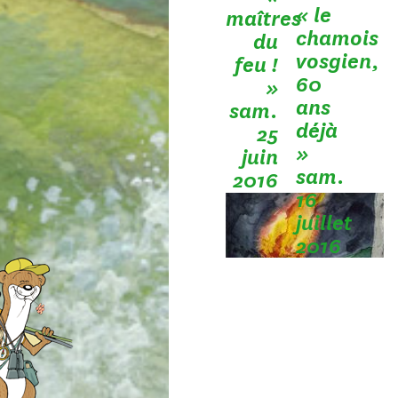
« le
maîtres
chamois
du
vosgien,
feu !
60
»
ans
sam.
déjà
25
»
juin
sam.
2016
16
juillet
2016