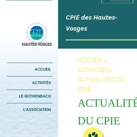
R
CPIE des Hautes-
Vosges
ACCUEIL
»
Menu principal
ACTIVITES
»
ACCUEIL
ALLER AU CONTENU
ALLER AU CONTENU
PRINCIPAL
SECONDAIRE
ACTUALITÉS DU
ACTIVITÉS
CPIE
LE ROTHENBACH
ACTUALIT
L’ASSOCIATION
DU CPIE