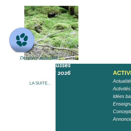
Dernière actualité :
Un monde de mousses
– samedi 29 août 2026
ACTIV
Actualit
LA SUITE...
Activités
Idées ba
Enseign
Concept
Annonc