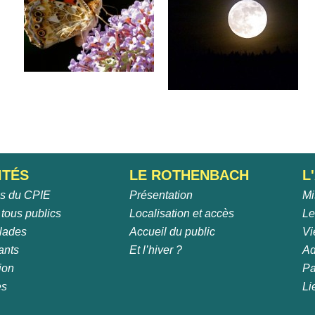
ITÉS
LE ROTHENBACH
L
és du CPIE
Présentation
Mi
 tous publics
Localisation et accès
Le
lades
Accueil du public
Vi
ants
Et l’hiver ?
Ad
ion
Pa
es
Li