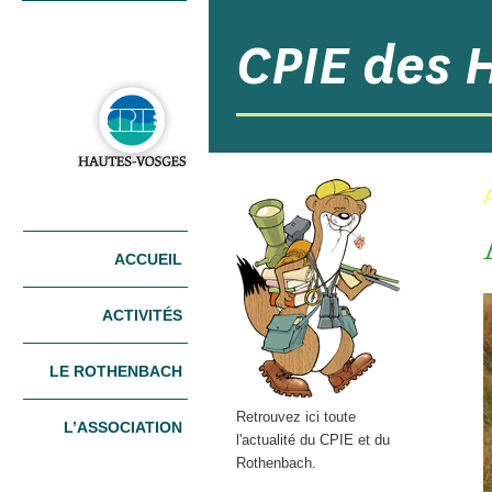
CPIE des 
Menu principal
ACCUEIL
ALLER AU
ALLER AU
CONTENU
CONTENU
PRINCIPAL
SECONDAIRE
ACTIVITÉS
LE ROTHENBACH
Retrouvez ici toute
L’ASSOCIATION
l'actualité du CPIE et du
Rothenbach.