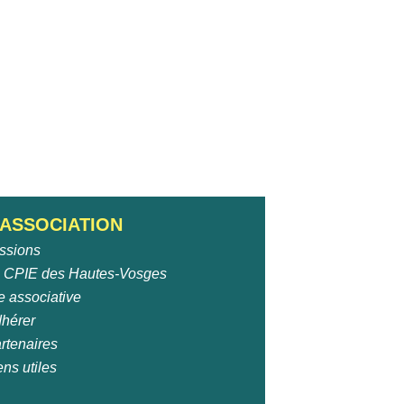
'ASSOCIATION
ssions
 CPIE des Hautes-Vosges
e associative
hérer
rtenaires
ens utiles