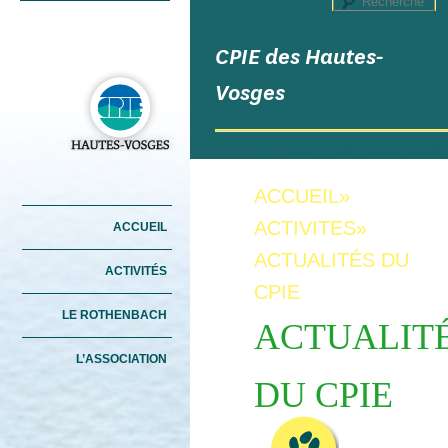
R
CPIE des Hautes-
Vosges
ACCUEIL
»
Menu principal
ACTIVITES
»
ACCUEIL
ALLER AU CONTENU
ALLER AU CONTENU
PRINCIPAL
SECONDAIRE
ACTUALITÉS DU
ACTIVITÉS
CPIE
LE ROTHENBACH
ACTUALIT
L’ASSOCIATION
DU CPIE