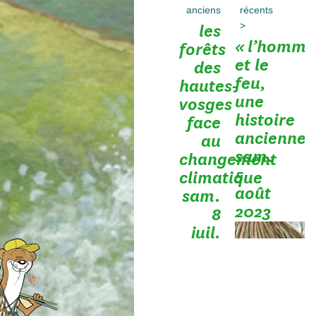
anciens
récents
>
les
« l’homme
forêts
et le
des
feu,
hautes-
une
vosges
histoire
face
ancienne 
au
sam.
changement
5
climatique
août
sam.
2023
8
juil.
2023