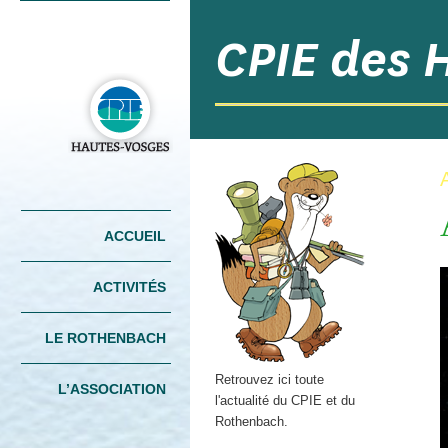
CPIE des 
Menu principal
ACCUEIL
ALLER AU
ALLER AU
CONTENU
CONTENU
PRINCIPAL
SECONDAIRE
ACTIVITÉS
LE ROTHENBACH
Retrouvez ici toute
L’ASSOCIATION
l'actualité du CPIE et du
Rothenbach.