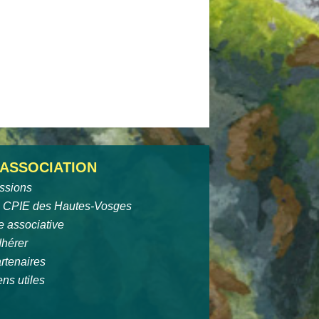
'ASSOCIATION
ssions
 CPIE des Hautes-Vosges
e associative
hérer
rtenaires
ens utiles