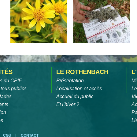
ITÉS
LE ROTHENBACH
L
és du CPIE
Présentation
Mi
 tous publics
Localisation et accès
Le
lades
Accueil du public
Vi
ants
Et l’hiver ?
Ad
ion
Pa
es
Li
CGU
|
CONTACT