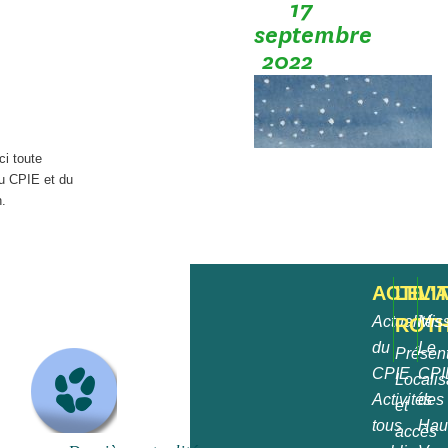
17
septembre
2022
ci toute
du CPIE et du
.
ACTIVI
LE
L'
Actualités
Mis
ROT
du
Le
Présent
CPIE
CPI
Localis
Activités
des
et
tous
Hau
accès