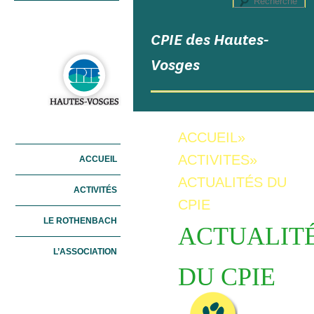
R
CPIE des Hautes-
Vosges
ACCUEIL
»
Menu principal
ACTIVITES
»
ACCUEIL
ALLER AU CONTENU
ALLER AU CONTENU
PRINCIPAL
SECONDAIRE
ACTUALITÉS DU
ACTIVITÉS
CPIE
LE ROTHENBACH
ACTUALIT
L’ASSOCIATION
DU CPIE