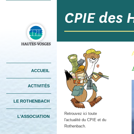
CPIE des 
Menu principal
ACCUEIL
ALLER AU
ALLER AU
CONTENU
CONTENU
PRINCIPAL
SECONDAIRE
ACTIVITÉS
LE ROTHENBACH
Retrouvez ici toute
L’ASSOCIATION
l'actualité du CPIE et du
Rothenbach.