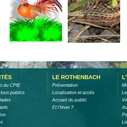
ITÉS
LE ROTHENBACH
L
és du CPIE
Présentation
Mi
 tous publics
Localisation et accès
Le
lades
Accueil du public
Vi
ants
Et l’hiver ?
Ad
ion
Pa
es
Li