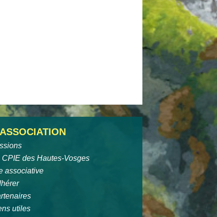
'ASSOCIATION
ssions
 CPIE des Hautes-Vosges
e associative
hérer
rtenaires
ens utiles