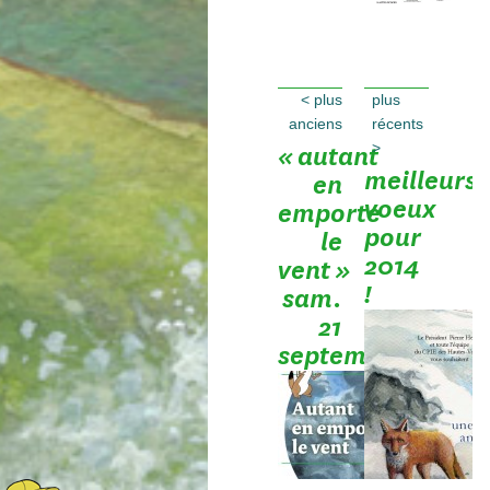
<
plus
plus
anciens
récents
>
« autant
meilleurs
en
voeux
emporte
pour
le
2014
vent »
!
sam.
21
septembre