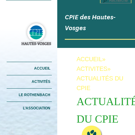
R
CPIE des Hautes-
Vosges
ACCUEIL
»
Menu principal
ACTIVITES
»
ACCUEIL
ALLER AU CONTENU
ALLER AU CONTENU
PRINCIPAL
SECONDAIRE
ACTUALITÉS DU
ACTIVITÉS
CPIE
LE ROTHENBACH
ACTUALIT
L’ASSOCIATION
DU CPIE